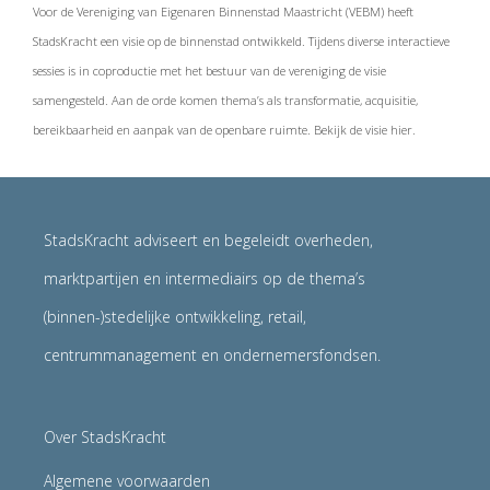
Voor de Vereniging van Eigenaren Binnenstad Maastricht (VEBM) heeft
StadsKracht een visie op de binnenstad ontwikkeld. Tijdens diverse interactieve
sessies is in coproductie met het bestuur van de vereniging de visie
samengesteld. Aan de orde komen thema’s als transformatie, acquisitie,
bereikbaarheid en aanpak van de openbare ruimte. Bekijk de visie hier.
StadsKracht adviseert en begeleidt overheden,
marktpartijen en intermediairs op de thema’s
(binnen-)stedelijke ontwikkeling, retail,
centrummanagement en ondernemersfondsen.
Over StadsKracht
Algemene voorwaarden