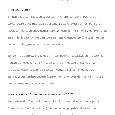
Conclusies 2017
Binnen alle organisaties en geledingen in Groningen wordt Het Fonds
gewaardeerd en de meerwaarde erkend. De stakeholders binnen Het Fonds
(zoals gemeente en ondernemersverenigingen) zijn van mening dat Het Fonds
zeker niet is uitontwikkeld en toe is aan een volgende stap. Om daarmee haar
bestaan op langere termijn te rechtvaardigen.
Een centrale aanbeveling luidt om meer inzet van capaciteit en middelen te
richten op het gezamenlijk met de partners in de stad ontwikkelen van
strategische agenda’s. Er is bij de bedrijvenverenigingen in de stad ook
aanwezig om hardere budgetafspraken te maken over de inzet van middelen
ten behoeve van strategische projecten.
Waar staat het Ondernemersfonds anno 2020?
Met bestuurslid Klaas Holtman van Het Fonds (inmiddels omgedoopt tot
Ondernemersfonds Groningen
)
blikken we terug op de evaluatie en de