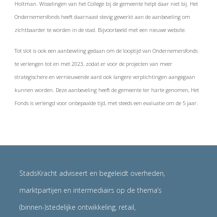
Holtman. Wisselingen van het College bij de gemeente helpt daar niet bij.
Het
Ondernemersfonds heeft daarnaast stevig gewerkt aan de aanbeveling om
zichtbaarder te worden in de stad. Bijvoorbeeld met een nieuwe website.
Tot slot is ook een aanbeveling gedaan om de looptijd van Ondernemersfonds
te verlengen tot en met 2023, zodat er voor de projecten van meer
strategischere en vernieuwende aard ook langere verplichtingen aangegaan
kunnen worden. Deze aanbeveling heeft de gemeente ter harte genomen, Het
Fonds is verlengd voor onbepaalde tijd, met steeds een evaluatie om de 5 jaar.
StadsKracht adviseert en begeleidt overheden,
marktpartijen en intermediairs op de thema’s
(binnen-)stedelijke ontwikkeling, retail,