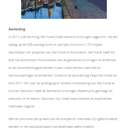
Aanleiding
In 2011 is de Stichting Het Fonds Ondernemend Groningen opgericht. Via een
opslag op de OZB-aanslag komt er jaarlijks circa Euro 1,75 miljoen
beschikbaar om projecten van Het Fonds te financieren. Het Fonds heeft tot
doel het economisch functioneren van de gemeente Groningen te versterken
en de samenwerkingsverbanden tussen ondernemers, overheid en
kennisinstellingen te versterken. Conform de verordening loopt Het Fonds tot
eind 2017. Om over de verlenging en verdere ontwikkeling van Het Fonds te
kunnen besluiten, heeft de Gemeente Groningen StadsKracht gevraagd de
evaluatie uit te voeren. Daarvoor zijn zowel kwantitatieve als kwalitatieve
methoden ingezet.
Met de conclusies die op basis van de analyses en interviews zijn geformuleerd,
worden in het evaluatierapport aanbevelingen geformuleerd.