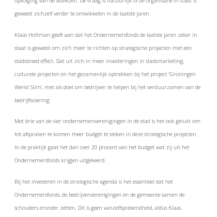
opvolging van de adviezen. De vraag is natuurlijk of de organisatie in staat is
geweest zichzelf verder te ontwikkelen in de laatste jaren.
Klaas Holtman geeft aan dat het Ondernemersfonds de laatste jaren zeker in
staat is geweest om zich meer te richten op strategische projecten met een
stadsbreed effect. Dat uit zich in meer investeringen in stadsmarketing,
culturele projecten en het gezamenlijk optrekken bij het project ‘Groningen
Werkt Slim’, met als doel om bedrijven te helpen bij het verduurzamen van de
bedrijfsvoering.
Met drie van de vier ondernemersverenigingen in de stad is het ook gelukt om
tot afspraken te komen meer budget te steken in deze strategische projecten.
In de praktijk gaat het dan over 20 procent van het budget wat zij uit het
Ondernemersfonds krijgen uitgekeerd.
Bij het investeren in de strategische agenda is het essentieel dat het
Ondernemersfonds, de bedrijvenverenigingen en de gemeente samen de
schouders eronder zetten. Dit is geen vanzelfsprekendheid, aldus Klaas