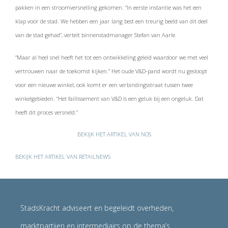
pakken in een stroomversnelling gekomen. “In eerste instantie was het een
klap voor de stad. We hebben een jaar lang best een treurig beeld van dit deel
van de stad gehad”, vertelt binnenstadmanager Stefan van Aarle.
“Maar al heel snel heeft het tot een ontwikkeling geleid waardoor we met veel
vertrouwen naar de toekomst kijken.” Het oude V&D-pand wordt nu gesloopt
voor een nieuwe winkel, ook komt er een verbindingsstraat tussen twee
winkelgebieden. “Het faillissement van V&D is een geluk bij een ongeluk. Dat
heeft dit proces versneld.”
BEKIJK HET ARTIKEL VAN NOS
BEKIJK HET ARTIKEL VAN RETAILNEWS
StadsKracht adviseert en begeleidt overheden,
marktpartijen en intermediairs op de thema’s